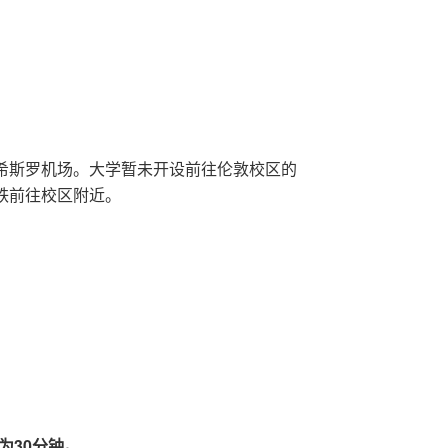
希斯罗机场。大学暂未开设前往伦敦校区的
铁前往校区附近。
：
为30分钟。