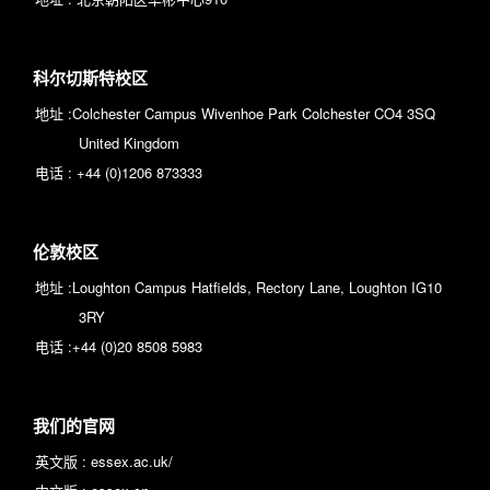
科尔切斯特校区
地址 :
Colchester Campus Wivenhoe Park Colchester CO4 3SQ
United Kingdom
电话 :
+44 (0)1206 873333
伦敦校区
地址 :
Loughton Campus Hatfields, Rectory Lane, Loughton IG10
3RY
电话 :
+44 (0)20 8508 5983
我们的官网
英文版 :
essex.ac.uk/