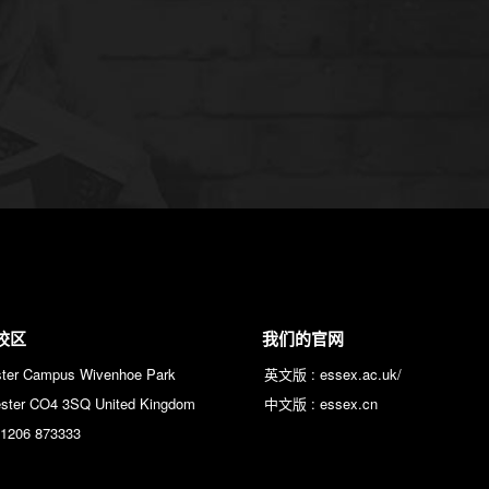
校区
我们的官网
ster Campus Wivenhoe Park
英文版 :
essex.ac.uk/
ester CO4 3SQ United Kingdom
中文版 :
essex.cn
)1206 873333