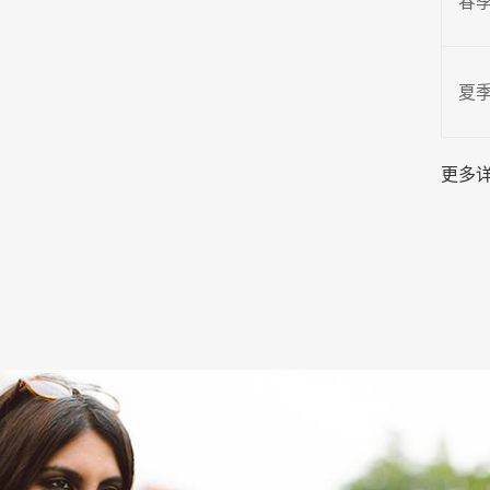
春
夏
更多